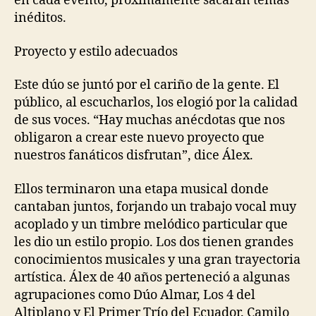
en cada evento
, próximamente sacarán temas
inéditos.
Proyecto
y estilo adecuado
s
Este dúo s
e junt
ó
por el cariño de la gente
. El
público, al escuchar
los
, los elogió por la calidad
de sus voces. “Hay muchas anécdotas que nos
obligaron a
cre
ar este nuevo proyecto que
nuestros fanáticos disfrutan”, dice Álex.
Ell
os
termina
ro
n una etapa musical
donde
cantaban juntos, forjan
do
un trabajo vocal muy
acoplado y un timbre melódico particular
que
les dio
un estilo propio. Los dos tienen grandes
conocimientos musicales y una gran trayectoria
artística
.
Á
lex
de
40 años perteneci
ó
a algunas
agrupaciones como Dúo
Almar
, Los 4 del
Altiplano y El Primer Trío del Ecuador. Camilo