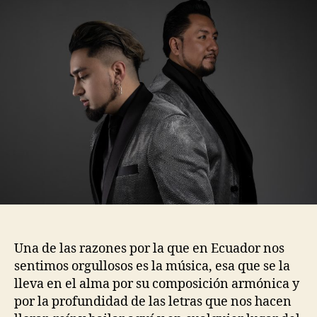
Camilo,
voz
y
talento
juvenil
en
cada
show
Una de las razones por la que
en Ecuador
nos
s
entimos
orgullosos es
la
música, esa que se la
lleva en el alma por su composición armónica y
por la profundidad de
la
s letras que
nos
hacen