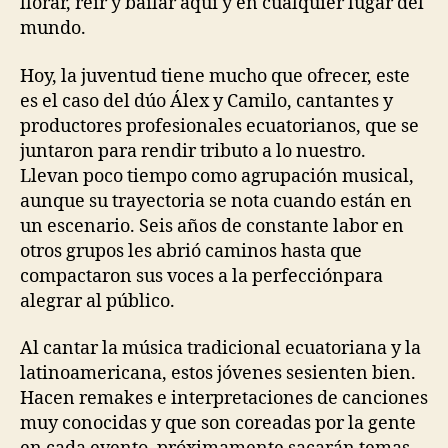
llorar
, reír y bailar
aquí y
en cualquier lugar del
mundo.
Hoy, la juventud
tiene mucho que ofrecer, e
ste
es el caso del dúo Álex y Camil
o, cantantes
y
productores
profesionales ecuatorianos
,
que se
juntaron para rendir tributo a lo nuestro.
Llevan poco tiempo como agrupación musical,
aunque su trayectoria
se nota cuando están
en
un escenario
. S
eis años de constante
labor
en
otros grupos
les abrió caminos
hasta que
compactaron sus voces a la perfección
para
alegrar al
público
.
Al cantar
la música tradicional ecuatoriana y la
latinoamericana
, estos jóvenes se
sienten bien.
Hacen remakes e interpretaciones
de canciones
muy conocidas y que son coreadas por la gente