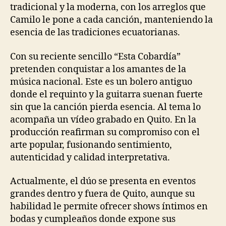
tradicional y la
moderna,
con los arreglos que
Camilo le pone a cada canción, manteniendo la
esencia de las tradiciones ecuatorianas.
C
on su reciente sencillo “Esta Cobardía”
pretenden
conquistar a los amantes de la
música nacional
. E
s
te es
un bolero antiguo
donde el requinto y la guitarra suenan fuerte
sin que la canción pierda esencia
.
A
l
tema lo
acom
paña
un
vídeo
grabado en
Quito. En
la
producción reafirman su compromiso con el
arte popular, fusionando sentimiento,
autenticidad y calidad interpretativa.
Actualmente,
el
dúo
se presenta
en eventos
grandes dentro y fuera de Quito, aunque su
habilidad le permite ofrecer shows íntimos en
bodas y cumpleaños donde expone sus