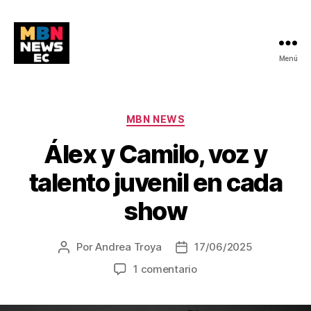
Menú
MBN
NEWS
Categorías
MBN NEWS
Álex y Camilo, voz y
talento juvenil en cada
show
Por
Andrea Troya
17/06/2025
Autor
Fecha
de
de
en
1 comentario
la
la
Álex
entrada
entrada
y